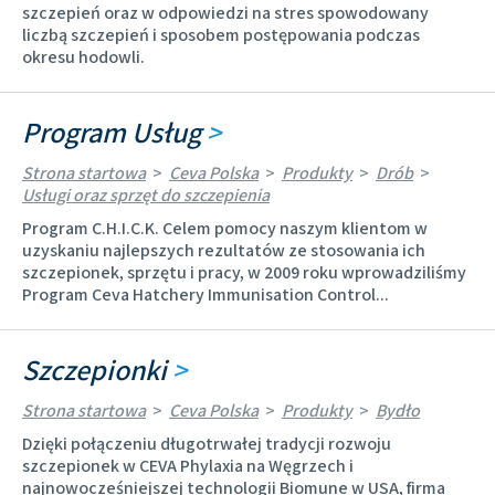
szczepień oraz w odpowiedzi na stres spowodowany
liczbą szczepień i sposobem postępowania podczas
okresu hodowli.
Program Usług
>
Strona startowa
>
Ceva Polska
>
Produkty
>
Drób
>
Usługi oraz sprzęt do szczepienia
Program C.H.I.C.K. Celem pomocy naszym klientom w
uzyskaniu najlepszych rezultatów ze stosowania ich
szczepionek, sprzętu i pracy, w 2009 roku wprowadziliśmy
Program Ceva Hatchery Immunisation Control...
Szczepionki
>
Strona startowa
>
Ceva Polska
>
Produkty
>
Bydło
Dzięki połączeniu długotrwałej tradycji rozwoju
szczepionek w CEVA Phylaxia na Węgrzech i
najnowocześniejszej technologii Biomune w USA, firma