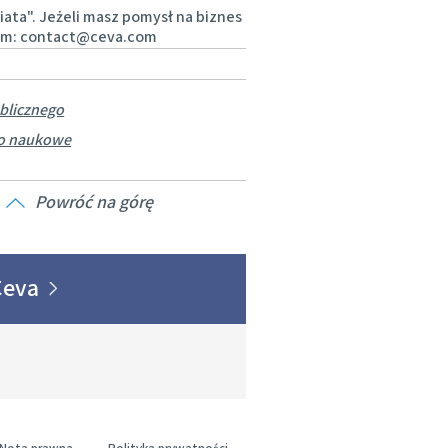
ata". Jeżeli masz pomysł na biznes
o country. Consequently, the
esem: contact@ceva.com
able for use in your country.
blicznego
wo naukowe
Powróć na górę
 Ceva