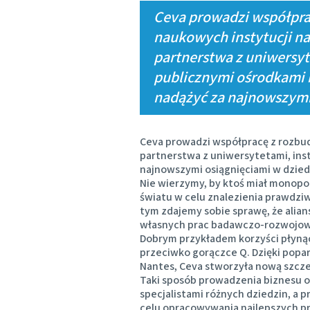
Ceva prowadzi współpra
naukowych instytucji na
partnerstwa z uniwersyt
publicznymi ośrodkami b
nadążyć za najnowszymi
Ceva prowadzi współpracę z rozbud
partnerstwa z uniwersytetami, inst
najnowszymi osiągnięciami w dzied
Nie wierzymy, by ktoś miał monopol
światu w celu znalezienia prawdzi
tym zdajemy sobie sprawę, że alia
własnych prac badawczo-rozwojo
Dobrym przykładem korzyści płynąc
przeciwko gorączce Q. Dzięki popa
Nantes, Ceva stworzyła nową szcze
Taki sposób prowadzenia biznesu 
specjalistami różnych dziedzin, a 
celu opracowywania najlepszych pr