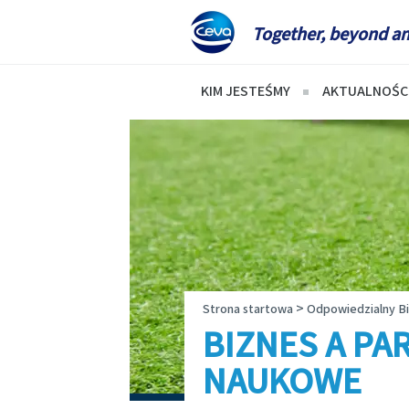
Together, beyond an
KIM JESTEŚMY
AKTUALNOŚC
Informacje o firmie
Aktualnoś
Nasza historia
Co to jest
Wizja i misja
Choroby p
Nasze wartości
Pasożyty 
Badania i produkcja
>
Strona startowa
Odpowiedzialny B
Obecność na świecie
BIZNES A P
NAUKOWE