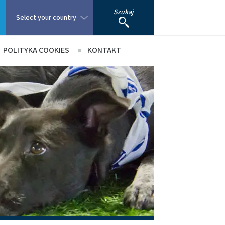
Szukaj
Select your country
POLITYKA COOKIES
KONTAKT
Poland
Portugal
cą
Romania
Russia
South Africa
Spain
Sweden