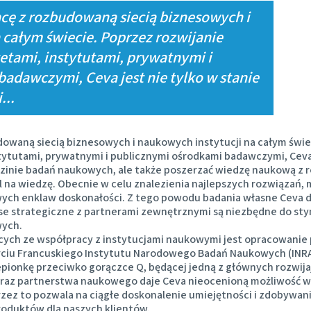
Japan
cę z rozbudowaną siecią biznesowych i
Bulgaria
 całym świecie. Poprzez rozwijanie
Korea
etami, instytutami, prywatnymi i
Canada (EN)
adawczymi, Ceva jest nie tylko w stanie
Malaysia
...
Chile
Mexico
China
owaną siecią biznesowych i naukowych instytucji na całym świe
ytutami, prywatnymi i publicznymi ośrodkami badawczymi, Ceva j
Middle East
zinie badań naukowych, ale także poszerzać wiedzę naukową z r
Colombia
 na wiedzę. Obecnie w celu znalezienia najlepszych rozwiązań,
wych enklaw doskonałości. Z tego powodu badania własne Ceva d
Netherlands
nse strategiczne z partnerami zewnętrznymi są niezbędne do st
Denmark
wych.
ych ze współpracy z instytucjami naukowymi jest opracowanie 
Peru
rciu Francuskiego Instytutu Narodowego Badań Naukowych (INRA
Egypt
pionkę przeciwko gorączce Q, będącej jedną z głównych rozwija
Philippines
oraz partnerstwa naukowego daje Ceva nieocenioną możliwość 
przez to pozwala na ciągłe doskonalenie umiejętności i zdobywa
You are leaving the country website to access another site in the 
oduktów dla naszych klientów.