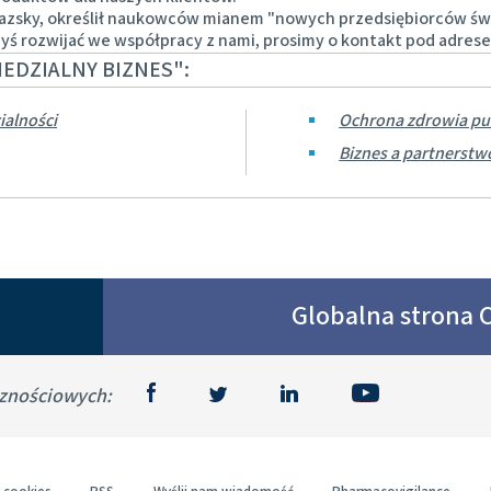
kazsky, określił naukowców mianem "nowych przedsiębiorców świ
Regulatory constraints and medical practices vary from country t
byś rozwijać we współpracy z nami, prosimy o kontakt pod adr
information provided on the site in which you enter may not be suit
EDZIALNY BIZNES":
ialności
Ochrona zdrowia pu
Biznes a partnerst
Globalna strona
cznościowych: