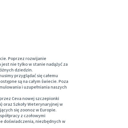
Thailand
Tunisia
Turkey
cie. Poprzez rozwijanie
Ukraine
est nie tylko w stanie nadążyć za
óżnych dziedzin.
 musimy przyglądać się całemu
United Kingdom
ostępne są na całym świecie. Poza
ymulowania i uzupełniania naszych
USA
przez Ceva nowej szczepionki
) oraz Szkoły Weterynaryjnej w
jących się zoonoz w Europie.
Vietnam
współpracy z czołowymi
nie doświadczenia, niezbędnych w
group.