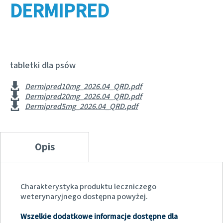
Choroby psich serc
DERMIPRED
Badania i produkcja
Bydło
Pasożyty psów i kotów
Skupiamy się na odpowiedzialności
KARIERA
Obecność na świecie
Trzoda chlewna
Ochrona zdrowia publicznego
Zwierzęta towarzyszące
W kraju
POLITYKA COOKIES
Programy wsparcia
tabletki dla psów
Lista produktów
Za granicą
Biznes a partnerstwo naukowe
KONTAKT
Dermipred10mg_2026.04_QRD.pdf
Dermipred20mg_2026.04_QRD.pdf
Dermipred5mg_2026.04_QRD.pdf
Opis
Charakterystyka produktu leczniczego
weterynaryjnego dostępna powyżej.
Wszelkie dodatkowe informacje dostępne dla