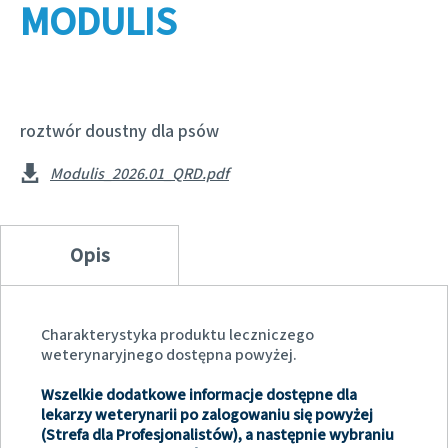
Choroby psich serc
MODULIS
Badania i produkcja
Bydło
Pasożyty psów i kotów
Skupiamy się na odpowiedzialności
KARIERA
Obecność na świecie
Trzoda chlewna
Ochrona zdrowia publicznego
Zwierzęta towarzyszące
W kraju
POLITYKA COOKIES
Programy wsparcia
roztwór doustny dla psów
Lista produktów
Za granicą
Biznes a partnerstwo naukowe
KONTAKT
Modulis_2026.01_QRD.pdf
Opis
Charakterystyka produktu leczniczego
weterynaryjnego dostępna powyżej.
Wszelkie dodatkowe informacje dostępne dla
lekarzy weterynarii po zalogowaniu się powyżej
(Strefa dla Profesjonalistów), a następnie wybraniu