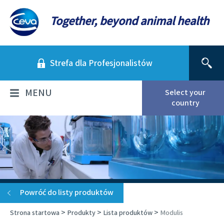
Together, beyond animal health
Strefa dla Profesjonalistów
MENU
Select your
country
KIM JESTEŚMY
Informacje o firmie
AKTUALNOŚCI
Nasza historia
Aktualności
PRODUKTY
Powróć do listy produktów
Wizja i misja
Co to jest ciąża urojona?
>
>
>
Strona startowa
Produkty
Lista produktów
Modulis
Nasze wartości
Drób
ODPOWIEDZIALNY BIZNES