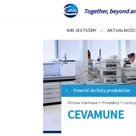
Together, beyond an
KIM JESTEŚMY
AKTUALNOŚC
Informacje o firmie
Aktualnoś
Nasza historia
Co to jest
Wizja i misja
Choroby p
Nasze wartości
Pasożyty 
Powróć do listy produktów
Badania i produkcja
>
>
Strona startowa
Produkty
Lista 
Obecność na świecie
CEVAMUNE