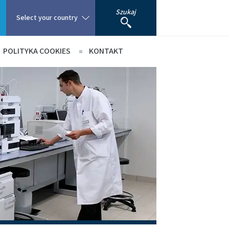
Szukaj
Select your country
POLITYKA COOKIES
KONTAKT
Poland
Portugal
cą
Romania
Russia
South Africa
Spain
Sweden